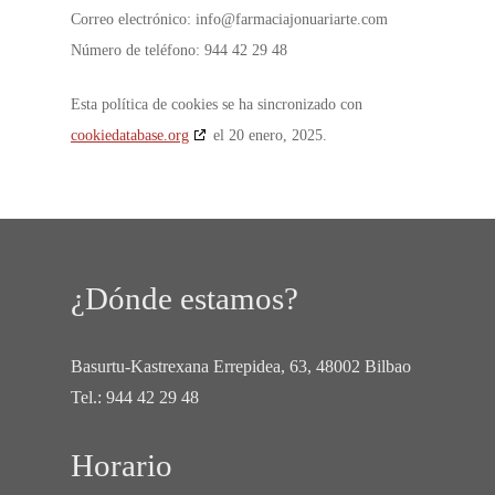
Correo electrónico:
info@
farmaciajonuariarte.com
Número de teléfono: 944 42 29 48
Esta política de cookies se ha sincronizado con
cookiedatabase.org
el 20 enero, 2025.
¿Dónde estamos?
Basurtu-Kastrexana Errepidea, 63, 48002 Bilbao
Tel.:
944 42 29 48
Horario