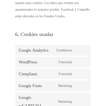
usando estas cookies. Los datos que reciben son
anonimizados lo máximo posible. Facebook y LinkedIn
están ubicados en los Estados Unidos.
6. Cookies usadas
Google Analytics
Estadísticas
Consent
to
WordPress
Funcional
Consent
service
to
google-
Complianz
Funcional
Consent
service
analytics
to
wordpress
Google Fonts
Marketing
Consent
service
to
complianz
Google
Marketing
service
Consent
reCAPTCHA