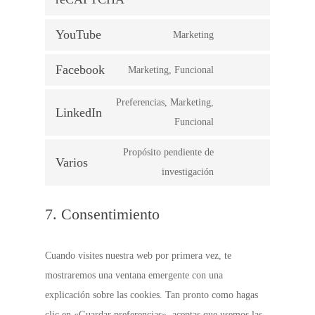
google-
to
fonts
YouTube
Marketing
service
Consent
google-
to
Facebook
Marketing, Funcional
recaptcha
Consent
service
to
Preferencias, Marketing,
youtube
LinkedIn
service
Consent
Funcional
facebook
to
Propósito pendiente de
Varios
service
Consent
investigación
linkedin
to
7. Consentimiento
service
varios
Cuando visites nuestra web por primera vez, te
mostraremos una ventana emergente con una
explicación sobre las cookies. Tan pronto como hagas
clic en «Guardar preferencias», aceptas que usemos las