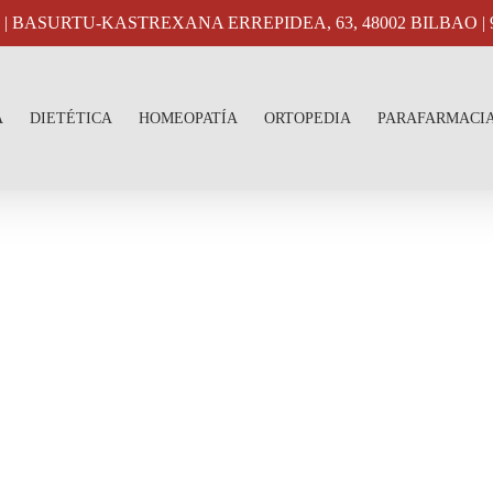
26 | BASURTU-KASTREXANA ERREPIDEA, 63, 48002 BILBAO | 94
A
DIETÉTICA
HOMEOPATÍA
ORTOPEDIA
PARAFARMACI