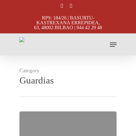
Skip
facebook
instagram
to
RPS: 184/26 | BASURTU-
main
KASTREXANA ERREPIDEA,
63, 48002 BILBAO | 944 42 29 48
content
Menu
Category
Guardias