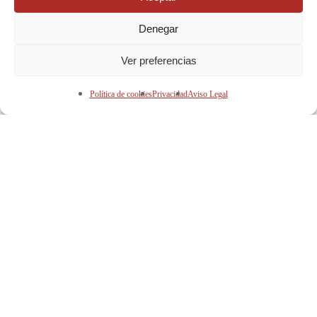
Denegar
Ver preferencias
Política de cookies
Privacidad
Aviso Legal
Consejos saludables
Dermofarmacia
Fotoprotección: el
hábito diario que