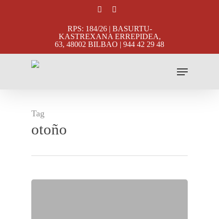
Skip
facebook
instagram
to
RPS: 184/26 | BASURTU-
main
KASTREXANA ERREPIDEA,
63, 48002 BILBAO | 944 42 29 48
content
Menu
Tag
otoño