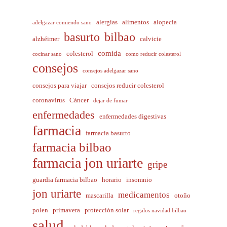
alergias
alimentos
alopecia
adelgazar comiendo sano
basurto
bilbao
alzhéimer
calvicie
comida
colesterol
cocinar sano
como reducir colesterol
consejos
consejos adelgazar sano
consejos para viajar
consejos reducir colesterol
coronavirus
Cáncer
dejar de fumar
enfermedades
enfermedades digestivas
farmacia
farmacia basurto
farmacia bilbao
farmacia jon uriarte
gripe
guardia farmacia bilbao
horario
insomnio
jon uriarte
medicamentos
mascarilla
otoño
polen
primavera
protección solar
regalos navidad bilbao
salud