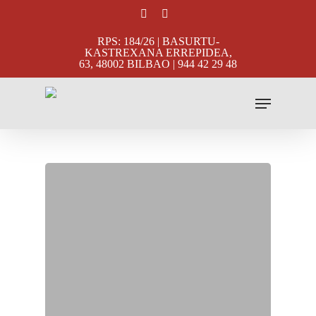
Skip
facebook
instagram
to
RPS: 184/26 | BASURTU-
main
KASTREXANA ERREPIDEA,
63, 48002 BILBAO | 944 42 29 48
content
Menu