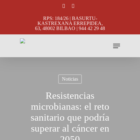
Skip
facebook
instagram
to
RPS: 184/26 | BASURTU-
main
KASTREXANA ERREPIDEA,
63, 48002 BILBAO | 944 42 29 48
content
Menu
Noticias
Resistencias
microbianas: el reto
sanitario que podría
superar al cáncer en
2050