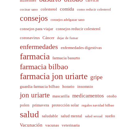
alzhéimer
calvicie
comida
colesterol
cocinar sano
como reducir colesterol
consejos
consejos adelgazar sano
consejos para viajar
consejos reducir colesterol
coronavirus
Cáncer
dejar de fumar
enfermedades
enfermedades digestivas
farmacia
farmacia basurto
farmacia bilbao
farmacia jon uriarte
gripe
guardia farmacia bilbao
horario
insomnio
jon uriarte
medicamentos
mascarilla
otoño
polen
primavera
protección solar
regalos navidad bilbao
salud
saludable
salud mental
sueño
salud sexual
Vacunación
vacunas
veterinaria