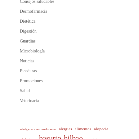
Consejos saludables
Dermofarmacia
Dietética
Digestión
Guardias
Microbiología
Noticias
Picaduras
Promociones
Salud
Veterinaria
alergias
alimentos
alopecia
adelgazar comiendo sano
basurto
bilbao