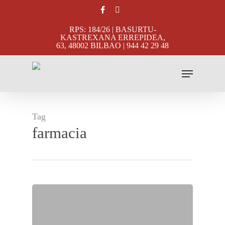
Skip
facebook
instagram
to
RPS: 184/26 | BASURTU-
main
KASTREXANA ERREPIDEA,
63, 48002 BILBAO | 944 42 29 48
content
Menu
Tag
farmacia