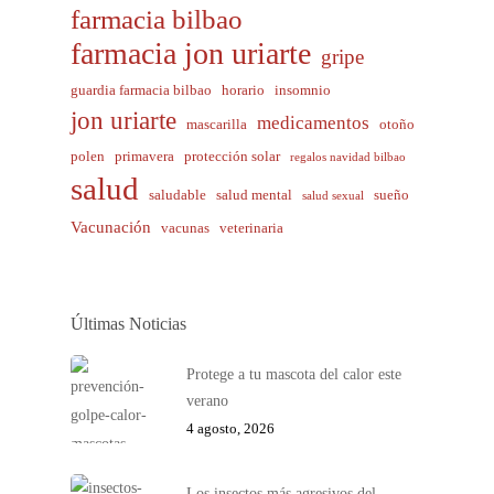
farmacia bilbao
farmacia jon uriarte
gripe
guardia farmacia bilbao
horario
insomnio
jon uriarte
medicamentos
mascarilla
otoño
polen
primavera
protección solar
regalos navidad bilbao
salud
saludable
salud mental
sueño
salud sexual
Vacunación
vacunas
veterinaria
Últimas Noticias
Protege a tu mascota del calor este
verano
4 agosto, 2026
Los insectos más agresivos del