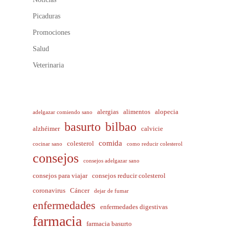
Picaduras
Promociones
Salud
Veterinaria
alergias
alimentos
alopecia
adelgazar comiendo sano
basurto
bilbao
alzhéimer
calvicie
comida
colesterol
cocinar sano
como reducir colesterol
consejos
consejos adelgazar sano
consejos para viajar
consejos reducir colesterol
coronavirus
Cáncer
dejar de fumar
enfermedades
enfermedades digestivas
farmacia
farmacia basurto