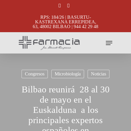
Skip
facebook
instagram
to
RPS: 184/26 | BASURTU-
main
KASTREXANA ERREPIDEA,
63, 48002 BILBAO | 944 42 29 48
content
Menu
Congresos
Microbiología
Noticias
Bilbao reunirá 28 al 30
de mayo en el
Euskalduna a los
principales expertos
españoles en