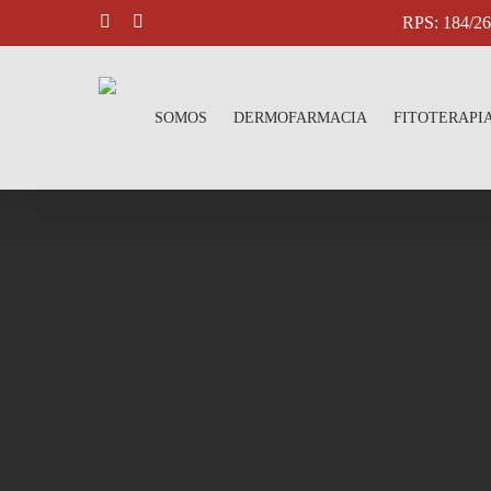
Skip
RPS: 184/
facebook
instagram
to
main
content
SOMOS
DERMOFARMACIA
FITOTERAPI