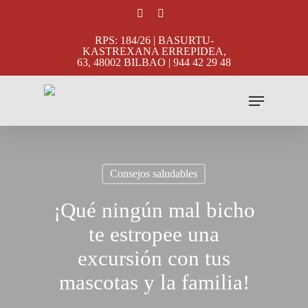
Skip
facebook
instagram
to
RPS: 184/26 | BASURTU-
main
KASTREXANA ERREPIDEA,
63, 48002 BILBAO | 944 42 29 48
content
Menu
Consejos saludables
¡Qué ningún mal bicho
te estropee una
excursión con tus
mascotas y la familia!