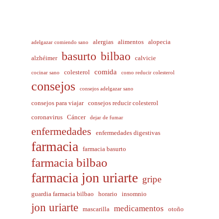
alergias
alimentos
alopecia
adelgazar comiendo sano
basurto
bilbao
alzhéimer
calvicie
comida
colesterol
cocinar sano
como reducir colesterol
consejos
consejos adelgazar sano
consejos para viajar
consejos reducir colesterol
coronavirus
Cáncer
dejar de fumar
enfermedades
enfermedades digestivas
farmacia
farmacia basurto
farmacia bilbao
farmacia jon uriarte
gripe
guardia farmacia bilbao
horario
insomnio
jon uriarte
medicamentos
mascarilla
otoño