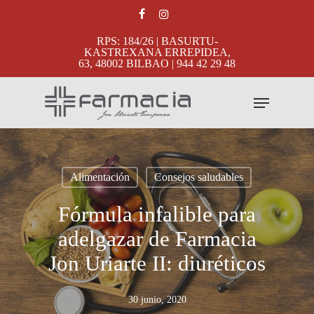
Skip
facebook
instagram
to
RPS: 184/26 | BASURTU-
main
KASTREXANA ERREPIDEA,
63, 48002 BILBAO | 944 42 29 48
content
Menu
Alimentación
Consejos saludables
Fórmula infalible para
adelgazar de Farmacia
Jon Uriarte II: diuréticos
30 junio, 2020