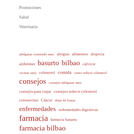
Promociones
Salud
Veterinaria
alergias
alimentos
alopecia
adelgazar comiendo sano
basurto
bilbao
alzhéimer
calvicie
comida
colesterol
cocinar sano
como reducir colesterol
consejos
consejos adelgazar sano
consejos para viajar
consejos reducir colesterol
coronavirus
Cáncer
dejar de fumar
enfermedades
enfermedades digestivas
farmacia
farmacia basurto
farmacia bilbao