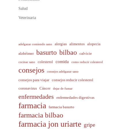
Salud
Veterinaria
alergias
alimentos
alopecia
adelgazar comiendo sano
basurto
bilbao
alzhéimer
calvicie
comida
colesterol
cocinar sano
como reducir colesterol
consejos
consejos adelgazar sano
consejos para viajar
consejos reducir colesterol
coronavirus
Cáncer
dejar de fumar
enfermedades
enfermedades digestivas
farmacia
farmacia basurto
farmacia bilbao
farmacia jon uriarte
gripe