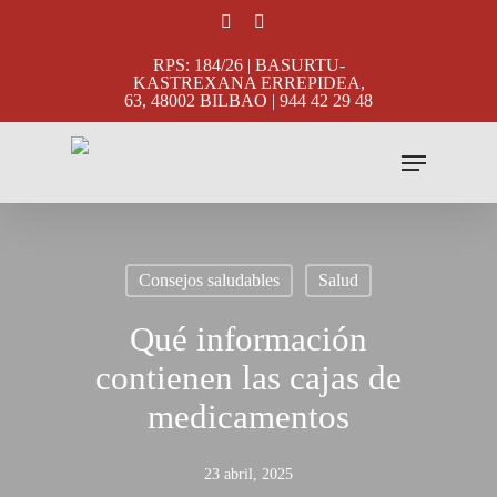
Skip
facebook
instagram
to
RPS: 184/26 | BASURTU-
main
KASTREXANA ERREPIDEA,
63, 48002 BILBAO | 944 42 29 48
content
Menu
Consejos saludables
Salud
Qué información
contienen las cajas de
medicamentos
23 abril, 2025