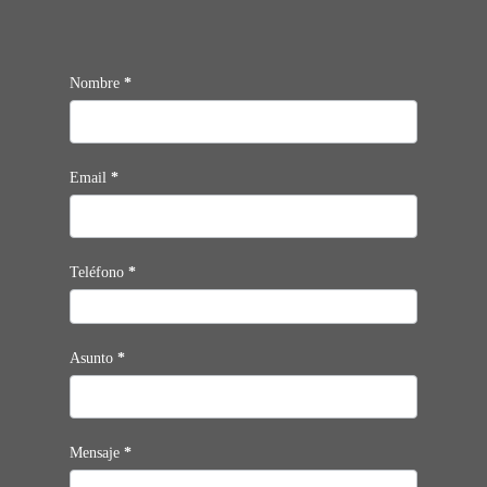
Contacto
Nombre
*
Email
*
Teléfono
*
Asunto
*
Mensaje
*