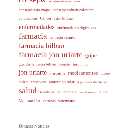
consejos adelgazar sano
consejos para viajar
consejos reducir colesterol
coronavirus
Cáncer
dejar de fumar
enfermedades
enfermedades digestivas
farmacia
farmacia basurto
farmacia bilbao
farmacia jon uriarte
gripe
guardia farmacia bilbao
horario
insomnio
jon uriarte
medicamentos
mascarilla
otoño
polen
primavera
protección solar
regalos navidad bilbao
salud
saludable
salud mental
sueño
salud sexual
Vacunación
vacunas
veterinaria
Últimas Noticias