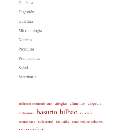
Dietética
Digestión
Guardias
Microbiología
Noticias
Picaduras
Promociones
Salud
Veterinaria
alergias
alimentos
alopecia
adelgazar comiendo sano
basurto
bilbao
alzhéimer
calvicie
comida
colesterol
cocinar sano
como reducir colesterol
consejos