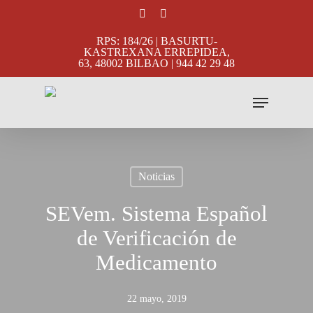
Skip
facebook
instagram
to
RPS: 184/26 | BASURTU-
main
KASTREXANA ERREPIDEA,
63, 48002 BILBAO | 944 42 29 48
content
Menu
Noticias
SEVem. Sistema Español
de Verificación de
Medicamento
22 mayo, 2019