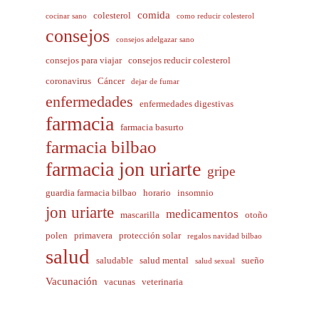
comida
colesterol
cocinar sano
como reducir colesterol
consejos
consejos adelgazar sano
consejos para viajar
consejos reducir colesterol
coronavirus
Cáncer
dejar de fumar
enfermedades
enfermedades digestivas
farmacia
farmacia basurto
farmacia bilbao
farmacia jon uriarte
gripe
guardia farmacia bilbao
horario
insomnio
jon uriarte
medicamentos
mascarilla
otoño
polen
primavera
protección solar
regalos navidad bilbao
salud
saludable
salud mental
sueño
salud sexual
Vacunación
vacunas
veterinaria