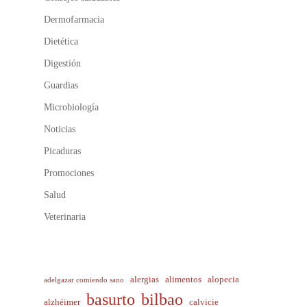
Dermofarmacia
Dietética
Digestión
Guardias
Microbiología
Noticias
Picaduras
Promociones
Salud
Veterinaria
alergias
alimentos
alopecia
adelgazar comiendo sano
basurto
bilbao
alzhéimer
calvicie